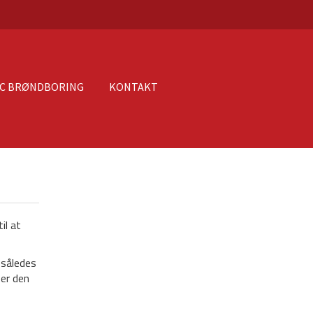
PC BRØNDBORING
KONTAKT
il at
 således
 er den