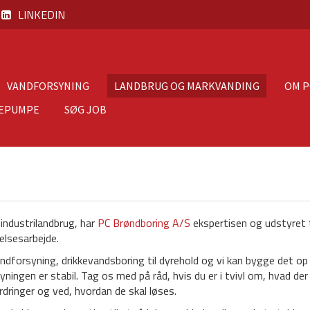
LINKEDIN
VANDFORSYNING
LANDBRUG OG MARKVANDING
OM 
EPUMPE
SØG JOB
 industrilandbrug, har
PC Brøndboring A/S
ekspertisen og udstyret t
elsesarbejde.
andforsyning, drikkevandsboring til dyrehold og vi kan bygge det op
yningen er stabil. Tag os med på råd, hvis du er i tvivl om, hvad der
rdringer og ved, hvordan de skal løses.