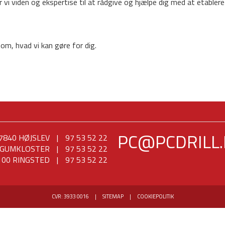
r vi viden og ekspertise til at rådgive og hjælpe dig med at etablere
 om, hvad vi kan gøre for dig.
PC@PCDRILL
7840 HØJSLEV
|
97 53 52 22
ØGUMKLOSTER
|
97 53 52 22
00 RINGSTED
|
97 53 52 22
CVR: 3933 0016
|
SITEMAP
|
COOKIEPOLITIK